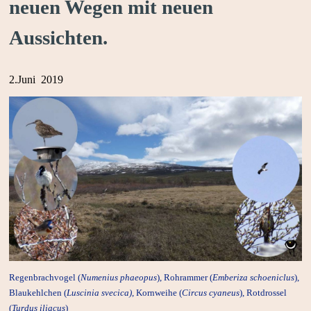
neuen Wegen mit neuen
Aussichten.
2.Juni 2019
Regenbrachvogel (
Numenius phaeopus
), Rohrammer (
Emberiza schoeniclus
),
Blaukehlchen (
Luscinia svecica)
, Kornweihe (
Circus cyaneus
), Rotdrossel
(
Turdus iliacus
)