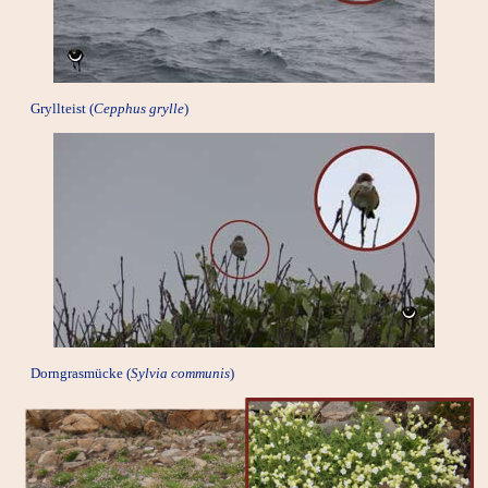
Gryllteist (
Cepphus grylle
)
Dorngrasmücke
(
Sylvia communis
)