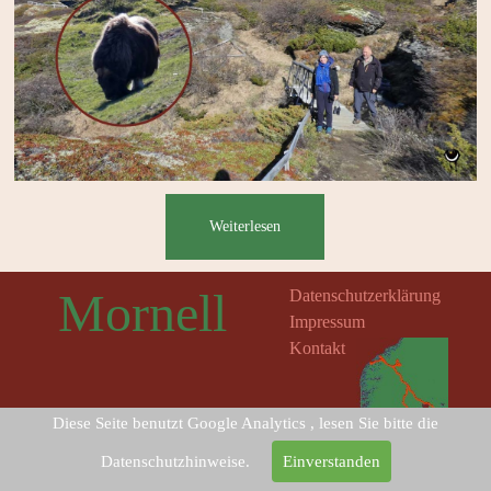
Weiterlesen
Mornell
Datenschutzerklärung
Impressum
Kontakt
Diese Seite benutzt Google Analytics , lesen Sie bitte die
Uta-Elisa und Lutz
Schmechta
Datenschutzhinweise.
Einverstanden