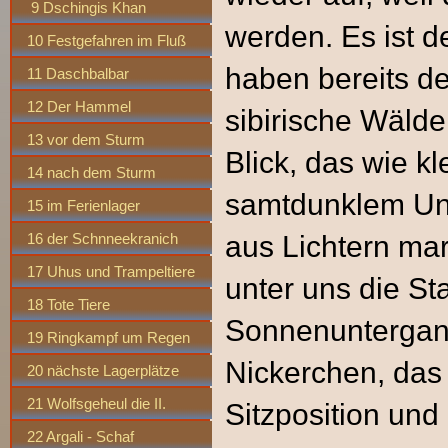
9 Dschingis Khan
werden. Es ist d
10 Festgefahren im Fluß
haben bereits de
11 Daschbalbar
12 Der Hammel
sibirische Wälde
13 vor dem Sturm
Blick, das wie kl
14 nach dem Sturm
samtdunklem Unt
15 im Ferienlager
16 der Schnneekranich
aus Lichtern mark
17 Uhus und Trampeltiere
unter uns die St
18 Tote Tiere
Sonnenuntergang
19 Ringkampf um Regen
Nickerchen, da
20 nächste Lagerplätze
21 Wolfsgeheul die II.
Sitzposition und
22 Argali - Schaf