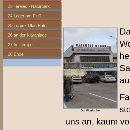
23 Terelec - Naturpark
24 Lager am Fluß
25 zurück Ulan Bator
Da
26 an der Kläranlage
Wo
27 Im Tempel
he
28 Ende
Sa
au
Fa
st
Der Flughafen
uns an, kaum vors