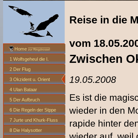
Reise in die 
vom 18.05.200
Home
zur Ringdrossel
Zwischen Ok
1 Wolfsgeheul die I.
2 Der Flug
19.05.2008
3 Okzident u. Orient
4 Ulan Bataar
Es ist die magis
5 Der Aufbruch
wieder in den M
6 Die Regeln der Stppe
7 Jurte und Khurk-Fluss
rapide hinter de
8 Die Halysotter
wieder auf, weil