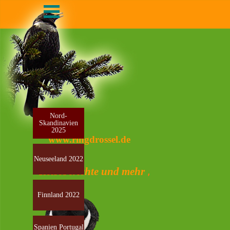
Menü überspringen
Direkt zum Seiteninhalt
Nord-
Skandinavien
2025
www.ringdrossel.de
Neuseeland 2022
;
Reiseberichte und mehr
Finnland 2022
Spanien Portugal