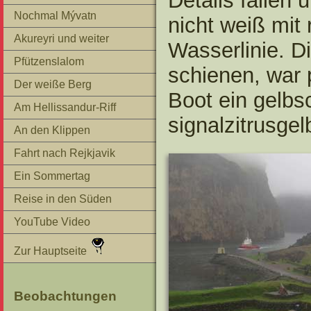
Details fallen 
Nochmal Mývatn
nicht weiß mit
Akureyri und weiter
Wasserlinie. D
Pfützenslalom
schienen, war 
Der weiße Berg
Boot ein gelb
Am Hellissandur-Riff
signalzitrusg
An den Klippen
Fahrt nach Rejkjavik
Ein Sommertag
Reise in den Süden
YouTube Video
Zur Hauptseite
Beobachtungen