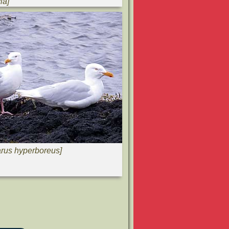
yla
]
rus hyperboreus
]