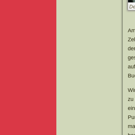
De
Am
Ze
de
ge
au
Bu
Wi
zu
ei
Pu
ma