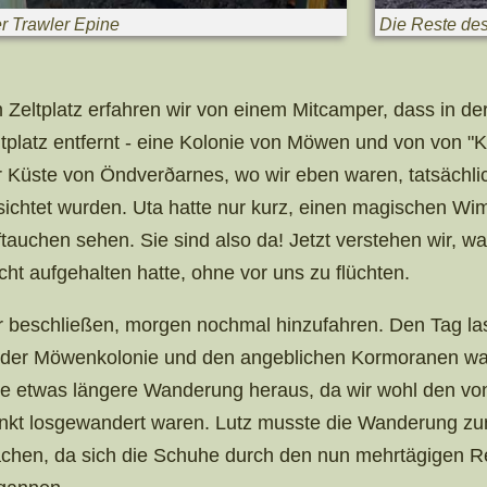
r Trawler Epine
Die Reste des
 Zeltplatz erfahren wir von einem Mitcamper, dass in de
ltplatz entfernt - eine Kolonie von Möwen und von von "
r Küste von Öndverðarnes, wo wir eben waren, tatsächli
sichtet wurden. Uta hatte nur kurz, einen magischen Wi
ftauchen sehen. Sie sind also da! Jetzt verstehen wir, w
cht aufgehalten hatte, ohne vor uns zu flüchten.
r beschließen, morgen nochmal hinzufahren. Den Tag las
 der Möwenkolonie und den angeblichen Kormoranen wand
ne etwas längere Wanderung heraus, da wir wohl den von
nkt losgewandert waren. Lutz musste die Wanderung zum
chen, da sich die Schuhe durch den nun mehrtägigen 