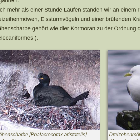
gannen.
ch mehr als einer Stunde Laufen standen wir an einem Ri
eizeihenmöwen, Eissturmvögeln und einer brütenden Kr
ähenscharbe gehört wie dier Kormoran zu der Ordnung 
elecaniformes ).
ähenscharbe [
Phalacrocorax aristotelis
]
Dreizehenmö