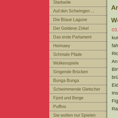
Startseite
Am
Auf den Schwingen ...
We
Die Blaue Lagune
Der Goldene Zirkel
03
Das erste Parlament
ku
fah
Heimaey
Ric
Schmale Pfade
An
Wolkenspiele
Bi
Singende Brücken
br
Bunga Bunga
Ei
Schwimmende Gletscher
In
Fjord und Berge
Fi
Puffins
Ra
Sie wollen nur Spielen