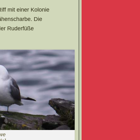
ff mit einer Kolonie
ähenscharbe. Die
der Ruderfüße
we