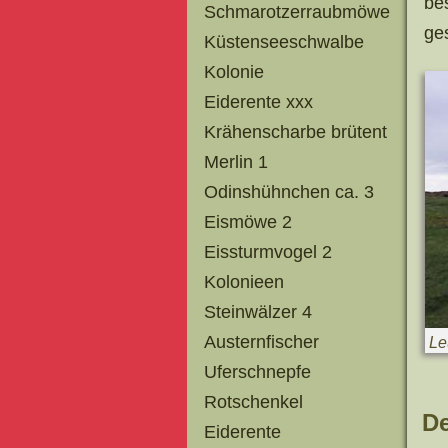
be
Schmarotzerraubmöwe
ge
Küstenseeschwalbe
Kolonie
Eiderente xxx
Krähenscharbe brütent
Merlin 1
Odinshühnchen ca. 3
Eismöwe 2
Eissturmvogel 2
Kolonieen
Steinwälzer 4
Austernfischer
Le
Uferschnepfe
Rotschenkel
De
Eiderente