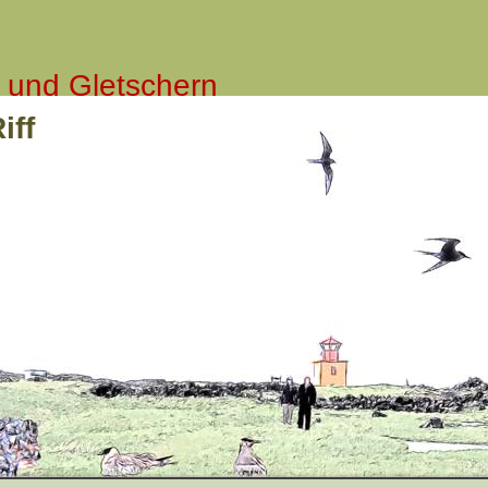
 und Gletschern
iff