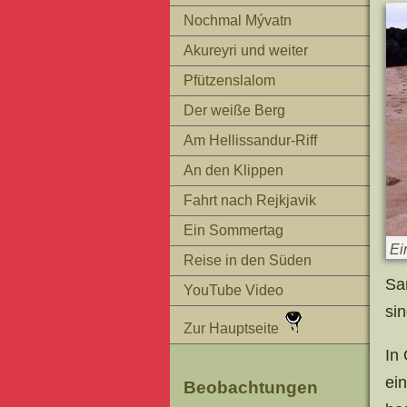
Nochmal Mývatn
Akureyri und weiter
Pfützenslalom
Der weiße Berg
Am Hellissandur-Riff
An den Klippen
Fahrt nach Rejkjavik
Ein Sommertag
Ein
Reise in den Süden
Sa
YouTube Video
si
Zur Hauptseite
In
ei
Beobachtungen