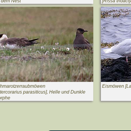
f dem Nest
[
Rissa tridact
hmarotzerraubmöwen
Eismöwen [
La
ercorarius parasiticus]
, Helle und Dunkle
rphe