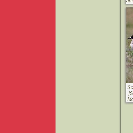
au
Sc
[St
Mo