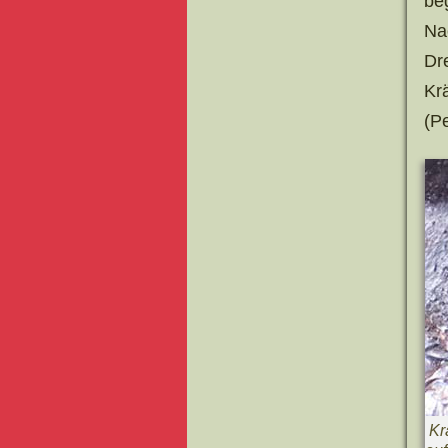
be
Na
Dr
Kr
(P
Kr