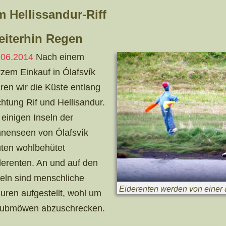
 Hellissandur-Riff
iterhin Regen
.06.2014
Nach einem
rzem Einkauf in Ólafsvík
ren wir die Küste entlang
htung Rif und Hellisandur.
 einigen Inseln der
nnenseen von Ólafsvík
üten wohlbehütet
derenten. An und auf den
seln sind menschliche
Eiderenten werden von einer 
guren aufgestellt, wohl um
ubmöwen abzuschrecken.