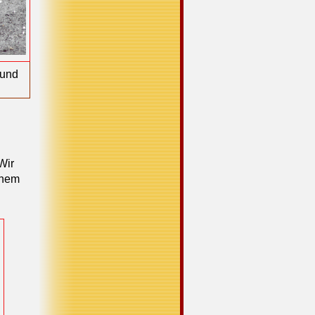
 und
Wir
inem