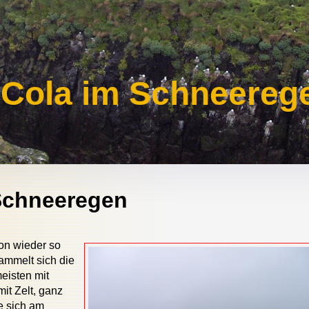
Cola im Schneereg
Schneeregen
hon wieder so
sammelt sich die
eisten mit
t Zelt, ganz
ie sich am