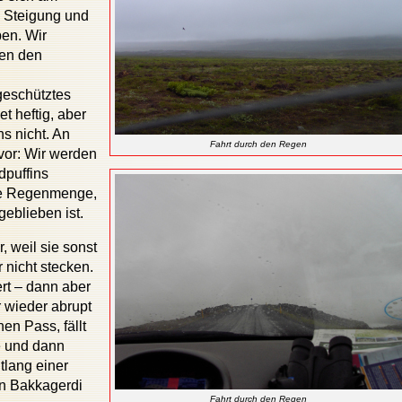
n Steigung und
en. Wir
hen den
eschütztes
et heftig, aber
s nicht. An
Fahrt durch den Regen
vor: Wir werden
dpuffins
die Regenmenge,
geblieben ist.
, weil sie sonst
r nicht stecken.
ert – dann aber
r wieder abrupt
nen Pass, fällt
e und dann
tlang einer
in Bakkagerdi
Fahrt durch den Regen