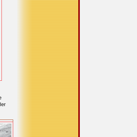
e
ler