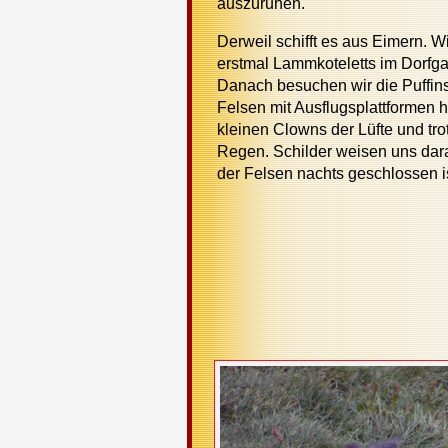
auszuruhen.
Derweil schifft es aus Eimern. W
erstmal Lammkoteletts im Dorfga
Danach besuchen wir die Puffin
Felsen mit Ausflugsplattformen 
kleinen Clowns der Lüfte und tr
Regen. Schilder weisen uns dara
der Felsen nachts geschlossen 