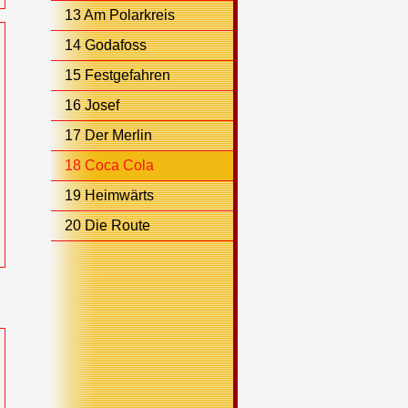
13 Am Polarkreis
14 Godafoss
15 Festgefahren
16 Josef
17 Der Merlin
18 Coca Cola
19 Heimwärts
20 Die Route