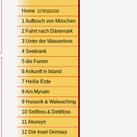
Home
zur Ringdrossel
1 Aufbruch von München
2 Fahrt nach Dänemark
3 Unter der Wasserlinie
4 Seekrank
5 die Faröer
6 Ankunft in Island
7 Heiße Erde
8 Am Myvatn
9 Husavik & Walwaching
10 Sellfoss & Dettifoss
11 Akureyri
12 Die Insel Grimsey