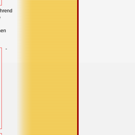
ährend
e
nen
-