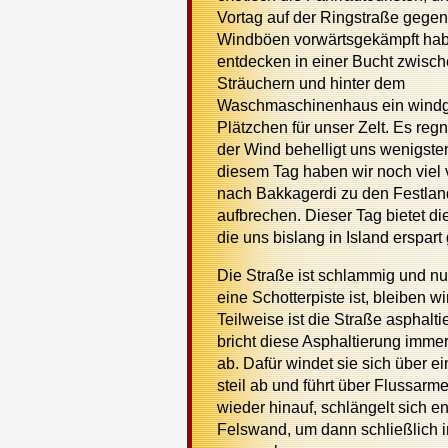
Vortag auf der Ringstraße gege
Windböen vorwärtsgekämpft hab
entdecken in einer Bucht zwisc
Sträuchern und hinter dem
Waschmaschinenhaus ein windg
Plätzchen für unser Zelt. Es regn
der Wind behelligt uns wenigsten
diesem Tag haben wir noch viel 
nach Bakkagerdi zu den Festlan
aufbrechen. Dieser Tag bietet 
die uns bislang in Island erspart 
Die Straße ist schlammig und nur
eine Schotterpiste ist, bleiben wi
Teilweise ist die Straße asphalti
bricht diese Asphaltierung imme
ab. Dafür windet sie sich über ei
steil ab und führt über Flussarm
wieder hinauf, schlängelt sich en
Felswand, um dann schließlich 