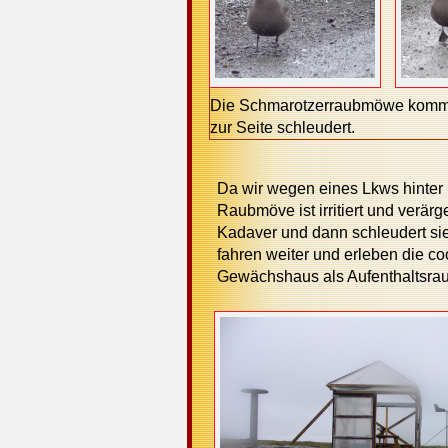
Die Schmarotzerraubmöwe kommt v
zur Seite schleudert.
Da wir wegen eines Lkws hinter 
Raubmöve ist irritiert und verärge
Kadaver und dann schleudert sie i
fahren weiter und erleben die co
Gewächshaus als Aufenthaltsraum