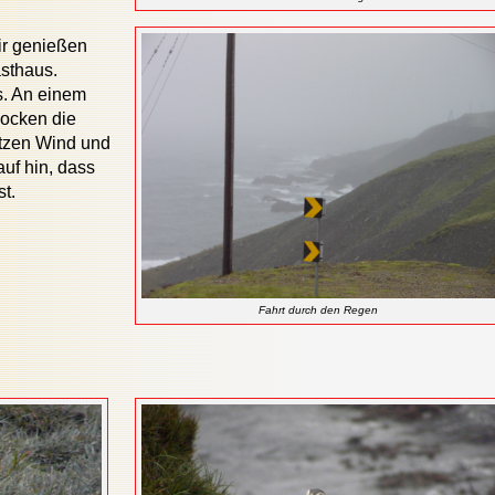
ir genießen
sthaus.
s. An einem
hocken die
otzen Wind und
uf hin, dass
ist.
Fahrt durch den Regen