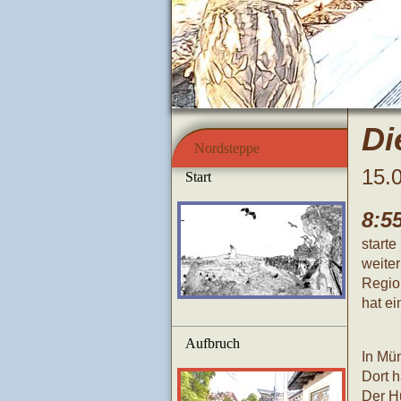
Di
Nordsteppe
15.
Start
8:5
start
weiter
Regio
hat e
Aufbruch
In Mü
Dort h
Der H