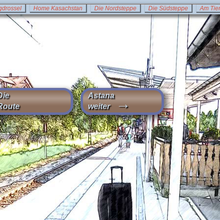
drossel
Home Kasachstan
Die Nordsteppe
Die Südsteppe
Am Tie
Die
Astana
→
Route
weiter