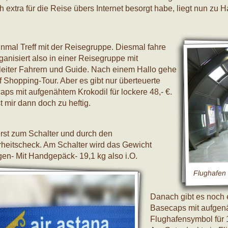
h extra für die Reise übers Internet besorgt habe, liegt nun zu 
inmal Treff mit der Reisegruppe. Diesmal fahre
ganisiert also in einer Reisegruppe mit
leiter Fahrern und Guide. Nach einem Hallo gehe
f Shopping-Tour. Aber es gibt nur überteuerte
ps mit aufgenähtem Krokodil für lockere 48,- €.
t mir dann doch zu heftig.
erst zum Schalter und durch den
rheitscheck. Am Schalter wird das Gewicht
en- Mit Handgepäck- 19,1 kg also i.O.
Flughafen
Danach gibt es noch 
Basecaps mit aufgenä
Flughafensymbol für 