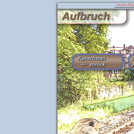
Home Ring
Aufbruch
>
Kasachstan
←
zurück