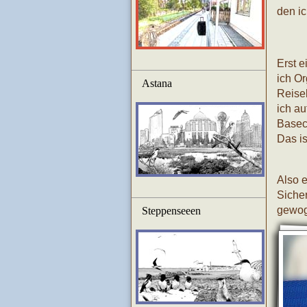
den ic
Erst e
ich Or
Astana
Reise
ich au
Baseca
Das is
Also 
Siche
gewog
Steppenseeen